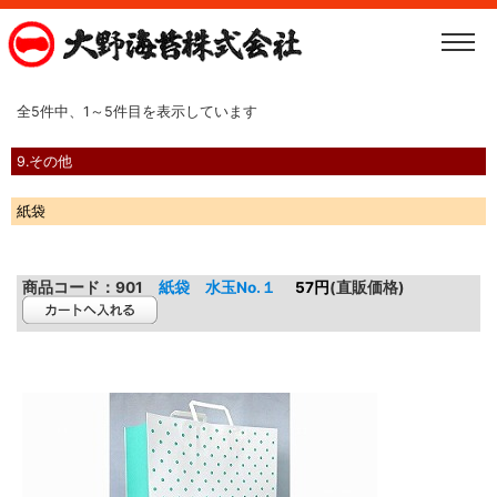
全5件中、1～5件目を表示しています
9.その他
紙袋
商品コード：
901
紙袋 水玉No.１
57円
(直販価格)