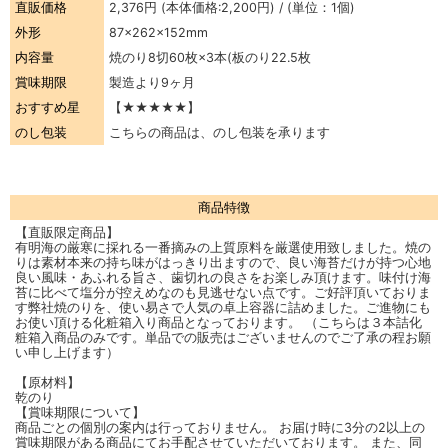
直販価格
2,376円
(本体価格:2,200円) / (単位：1個)
外形
87×262×152mm
内容量
焼のり8切60枚×3本(板のり22.5枚
賞味期限
製造より9ヶ月
おすすめ星
【★★★★★】
のし包装
こちらの商品は、のし包装を承ります
商品特徴
【直販限定商品】
有明海の厳寒に採れる一番摘みの上質原料を厳選使用致しました。焼の
りは素材本来の持ち味がはっきり出ますので、良い海苔だけが持つ心地
良い風味・あふれる旨さ、歯切れの良さをお楽しみ頂けます。味付け海
苔に比べて塩分が控えめなのも見逃せない点です。ご好評頂いておりま
す弊社焼のりを、使い易さで人気の卓上容器に詰めました。ご進物にも
お使い頂ける化粧箱入り商品となっております。 （こちらは３本詰化
粧箱入商品のみです。単品での販売はございませんのでご了承の程お願
い申し上げます）
【原材料】
乾のり
【賞味期限について】
商品ごとの個別の案内は行っておりません。 お届け時に3分の2以上の
賞味期限がある商品にてお手配させていただいております。 また、同