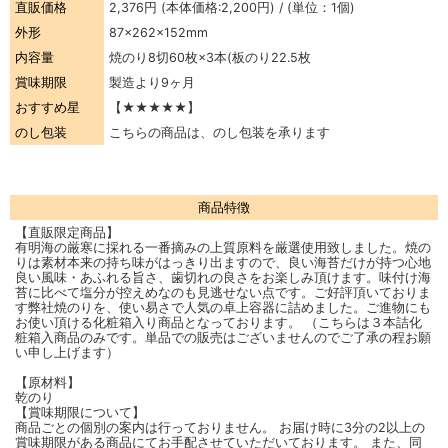
直販価格
2,376円
(本体価格:2,200円) / (単位：1個)
外形
87×262×152mm
内容量
焼のり8切60枚×3本(板のり22.5枚
賞味期限
製造より9ヶ月
おすすめ星
【★★★★★】
のし包装
こちらの商品は、のし包装を承ります
商品特徴
【直販限定商品】
有明海の厳寒に採れる一番摘みの上質原料を厳選使用致しました。焼の
りは素材本来の持ち味がはっきり出ますので、良い海苔だけが持つ心地
良い風味・あふれる旨さ、歯切れの良さをお楽しみ頂けます。味付け海
苔に比べて塩分が控えめなのも見逃せない点です。ご好評頂いておりま
す弊社焼のりを、使い易さで人気の卓上容器に詰めました。ご進物にも
お使い頂ける化粧箱入り商品となっております。 （こちらは３本詰化
粧箱入商品のみです。単品での販売はございませんのでご了承の程お願
い申し上げます）
【原材料】
乾のり
【賞味期限について】
商品ごとの個別の案内は行っておりません。 お届け時に3分の2以上の
賞味期限がある商品にてお手配させていただいております。 また、同