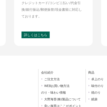
クレジットカード/コンビニ払い/代金引
換/銀行振込/郵便振替/現金書留に対応し
ております。
詳しくはこちら
会社紹介
商品
ご注文方法
卓上のり
WEBお買い物方法
味付のり
のり・味わい情報
焼のり
大野海苔(株)製品について
紙袋
良い海苔はここがポイント