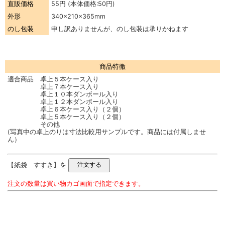
直販価格
55円
(本体価格:50円)
外形
340×210×365mm
のし包装
申し訳ありませんが、のし包装は承りかねます
商品特徴
適合商品 卓上５本ケース入り
卓上７本ケース入り
卓上１０本ダンボール入り
卓上１２本ダンボール入り
卓上６本ケース入り（２個）
卓上５本ケース入り（２個）
その他
(写真中の卓上のりは寸法比較用サンプルです。商品には付属しませ
ん）
【紙袋 すすき】を
注文の数量は買い物カゴ画面で指定できます。