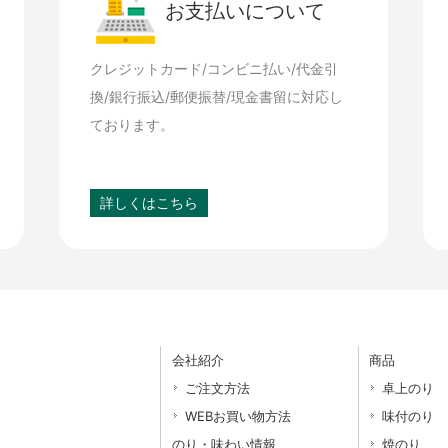
お支払いについて
クレジットカード/コンビニ払い/代金引
換/銀行振込/郵便振替/現金書留に対応し
ております。
詳しくはこちら
会社紹介
商品
ご注文方法
卓上のり
WEBお買い物方法
味付のり
のり・味わい情報
焼のり