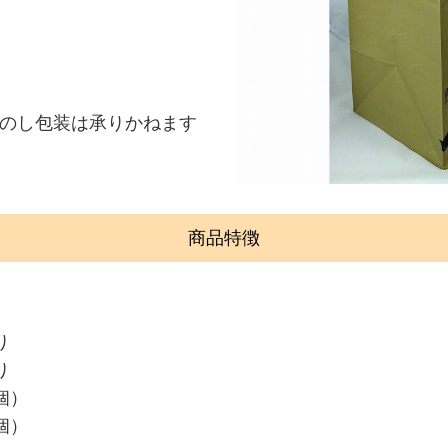
のし包装は承りかねます
商品特徴
り
り
個）
個）