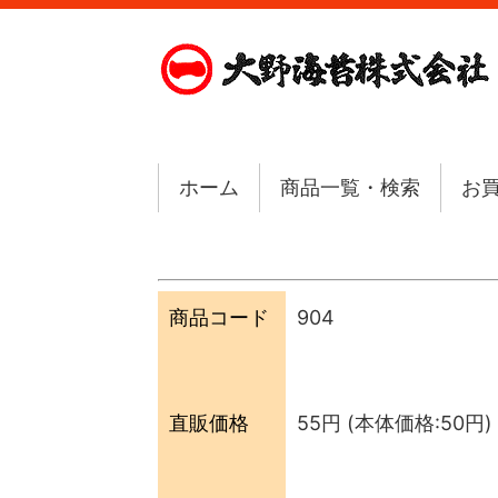
ホーム
商品一覧・検索
お
商品コード
904
直販価格
55円
(本体価格:50円)