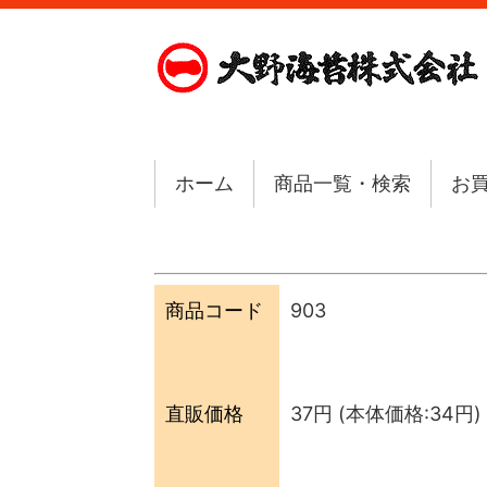
ホーム
商品一覧・検索
お
商品コード
903
直販価格
37円
(本体価格:34円) 