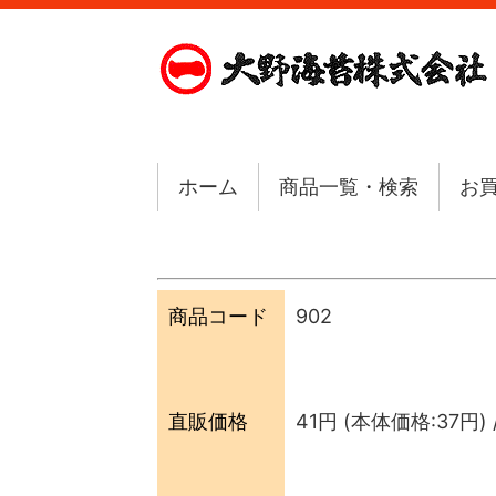
ホーム
商品一覧・検索
お
商品コード
902
直販価格
41円
(本体価格:37円) 