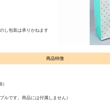
のし包装は承りかねます
商品特徴
個）
ンプルです。商品には付属しません）