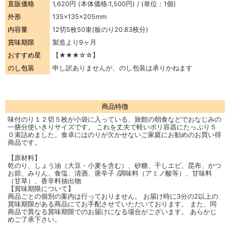
直販価格
1,620円
(本体価格:1,500円) / (単位：1個)
外形
135×135×205mm
内容量
12切5枚50束(板のり20.83枚分)
賞味期限
製造より9ヶ月
おすすめ星
【★★★☆☆】
のし包装
申し訳ありませんが、のし包装は承りかねます
商品特徴
味付のり１２切５枚が小袋に入っている、旅館の朝食などでおなじみの
一膳分使いきりサイズです。 これを丈夫で軽いポリ容器にたっぷり５
０束詰めました。食卓にはのりが欠かせないご家庭にお勧めのお買い得
商品です。
【原材料】
乾のり、しょう油（大豆・小麦を含む）、砂糖、干しエビ、昆布、かつ
お節、みりん、食塩、清酒、唐辛子 /調味料（アミノ酸等）、甘味料
（甘草）、香辛料抽出物
【賞味期限について】
商品ごとの個別の案内は行っておりません。 お届け時に3分の2以上の
賞味期限がある商品にてお手配させていただいております。 また、同
商品で異なる賞味期限でのお届けになる場合がございます。 あらかじ
めご了承下さい。