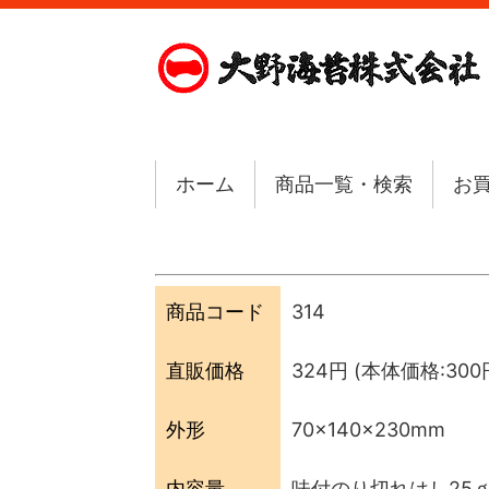
ホーム
商品一覧・検索
お
商品コード
314
直販価格
324円
(本体価格:300円
外形
70×140×230mm
内容量
味付のり切れはし25