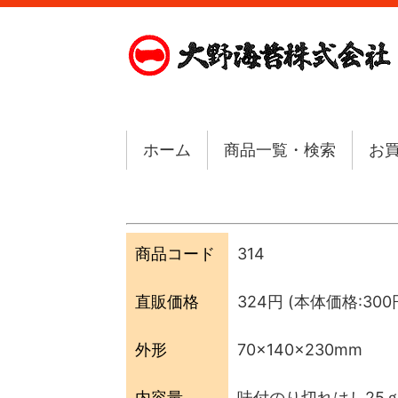
ホーム
商品一覧・検索
お
商品コード
314
直販価格
324円
(本体価格:300円
外形
70×140×230mm
内容量
味付のり切れはし25