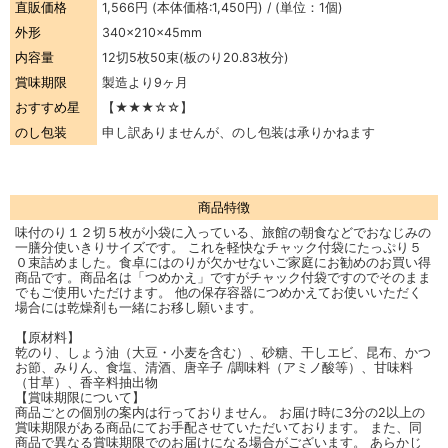
直販価格
1,566円
(本体価格:1,450円) / (単位：1個)
外形
340×210×45mm
内容量
12切5枚50束(板のり20.83枚分)
賞味期限
製造より9ヶ月
おすすめ星
【★★★☆☆】
のし包装
申し訳ありませんが、のし包装は承りかねます
商品特徴
味付のり１２切５枚が小袋に入っている、旅館の朝食などでおなじみの
一膳分使いきりサイズです。 これを軽快なチャック付袋にたっぷり５
０束詰めました。食卓にはのりが欠かせないご家庭にお勧めのお買い得
商品です。商品名は「つめかえ」ですがチャック付袋ですのでそのまま
でもご使用いただけます。 他の保存容器につめかえてお使いいただく
場合には乾燥剤も一緒にお移し願います。
【原材料】
乾のり、しょう油（大豆・小麦を含む）、砂糖、干しエビ、昆布、かつ
お節、みりん、食塩、清酒、唐辛子 /調味料（アミノ酸等）、甘味料
（甘草）、香辛料抽出物
【賞味期限について】
商品ごとの個別の案内は行っておりません。 お届け時に3分の2以上の
賞味期限がある商品にてお手配させていただいております。 また、同
商品で異なる賞味期限でのお届けになる場合がございます。 あらかじ