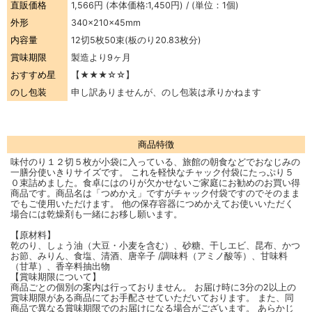
直販価格
1,566円
(本体価格:1,450円) / (単位：1個)
外形
340×210×45mm
内容量
12切5枚50束(板のり20.83枚分)
賞味期限
製造より9ヶ月
おすすめ星
【★★★☆☆】
のし包装
申し訳ありませんが、のし包装は承りかねます
商品特徴
味付のり１２切５枚が小袋に入っている、旅館の朝食などでおなじみの
一膳分使いきりサイズです。 これを軽快なチャック付袋にたっぷり５
０束詰めました。食卓にはのりが欠かせないご家庭にお勧めのお買い得
商品です。商品名は「つめかえ」ですがチャック付袋ですのでそのまま
でもご使用いただけます。 他の保存容器につめかえてお使いいただく
場合には乾燥剤も一緒にお移し願います。
【原材料】
乾のり、しょう油（大豆・小麦を含む）、砂糖、干しエビ、昆布、かつ
お節、みりん、食塩、清酒、唐辛子 /調味料（アミノ酸等）、甘味料
（甘草）、香辛料抽出物
【賞味期限について】
商品ごとの個別の案内は行っておりません。 お届け時に3分の2以上の
賞味期限がある商品にてお手配させていただいております。 また、同
商品で異なる賞味期限でのお届けになる場合がございます。 あらかじ