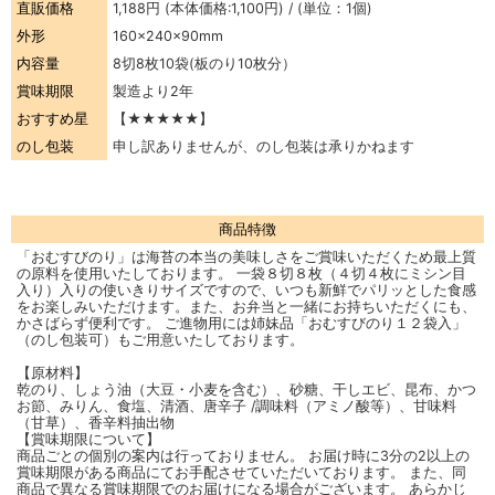
直販価格
1,188円
(本体価格:1,100円) / (単位：1個)
外形
160×240×90mm
内容量
8切8枚10袋(板のり10枚分）
賞味期限
製造より2年
おすすめ星
【★★★★★】
のし包装
申し訳ありませんが、のし包装は承りかねます
商品特徴
「おむすびのり」は海苔の本当の美味しさをご賞味いただくため最上質
の原料を使用いたしております。 一袋８切８枚（４切４枚にミシン目
入り）入りの使いきりサイズですので、いつも新鮮でパリッとした食感
をお楽しみいただけます。また、お弁当と一緒にお持ちいただくにも、
かさばらず便利です。 ご進物用には姉妹品「おむすびのり１２袋入」
（のし包装可）もご用意いたしております。
【原材料】
乾のり、しょう油（大豆・小麦を含む）、砂糖、干しエビ、昆布、かつ
お節、みりん、食塩、清酒、唐辛子 /調味料（アミノ酸等）、甘味料
（甘草）、香辛料抽出物
【賞味期限について】
商品ごとの個別の案内は行っておりません。 お届け時に3分の2以上の
賞味期限がある商品にてお手配させていただいております。 また、同
商品で異なる賞味期限でのお届けになる場合がございます。 あらかじ