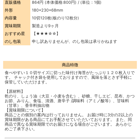
直販価格
864円
(本体価格:800円) / (単位：1個)
外形
180×230×68mm
内容量
10切120枚(板のり12枚分)
賞味期限
製造より9ヶ月
おすすめ星
【★★★☆☆】
のし包装
申し訳ありませんが、のし包装は承りかねます
商品特徴
食べやすい１０切サイズに切った味付け海苔がたっぷり１２０枚入りで
す。 チャック付き袋を使用しておりますので、風味を落とさず手軽に
保管していただけます。
【原材料】
乾のり、しょう油（大豆・小麦を含む）、砂糖、干しエビ、昆布、かつ
お節、みりん、食塩、清酒、唐辛子 /調味料（アミノ酸等）、甘味料
（甘草）、香辛料抽出物
【賞味期限について】
商品ごとの個別の案内は行っておりません。 お届け時に3分の2以上の
賞味期限がある商品にてお手配させていただいております。 また、同
商品で異なる賞味期限でのお届けになる場合がございます。 あらかじ
めご了承下さい。