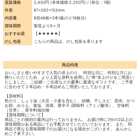
直販価格
2,430円
(本体価格:2,250円) / (単位：1個)
外形
87×262×152mm
内容量
8切48枚×3本(板のり18枚分)
賞味期限
製造より9ヶ月
おすすめ星
【★★★★★】
のし包装
こちらの商品は、のし包装を承ります
商品特徴
おいしさと使いやすさで人気の卓上のり。 特別な日に、特別な方にお
贈りいただくため、より上質な原料を使用した"寿"卓上のりをご用意い
たしました。 ご結婚・ご出産などの慶事に最適なギフトです。 ご予算
に合わせて２本詰め・６本詰めもご用意いたしております。
【原材料】
乾のり、しょう油（大豆・小麦を含む）、砂糖、干しエビ、昆布、かつ
お節、みりん、食塩、清酒、唐辛子 /調味料（アミノ酸等）、甘味料
（甘草）、香辛料抽出物
【賞味期限について】
商品ごとの個別の案内は行っておりません。 お届け時に3分の2以上の
賞味期限がある商品にてお手配させていただいております。 また、同
商品で異なる賞味期限でのお届けになる場合がございます。 あらかじ
めご了承下さい。