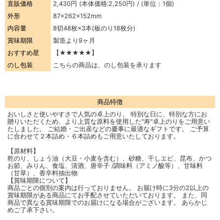
直販価格
2,430円
(本体価格:2,250円) / (単位：1個)
外形
87×262×152mm
内容量
8切48枚×3本(板のり18枚分)
賞味期限
製造より9ヶ月
おすすめ星
【★★★★★】
のし包装
こちらの商品は、のし包装を承ります
商品特徴
おいしさと使いやすさで人気の卓上のり。 特別な日に、特別な方にお
贈りいただくため、より上質な原料を使用した"寿"卓上のりをご用意い
たしました。 ご結婚・ご出産などの慶事に最適なギフトです。 ご予算
に合わせて２本詰め・６本詰めもご用意いたしております。
【原材料】
乾のり、しょう油（大豆・小麦を含む）、砂糖、干しエビ、昆布、かつ
お節、みりん、食塩、清酒、唐辛子 /調味料（アミノ酸等）、甘味料
（甘草）、香辛料抽出物
【賞味期限について】
商品ごとの個別の案内は行っておりません。 お届け時に3分の2以上の
賞味期限がある商品にてお手配させていただいております。 また、同
商品で異なる賞味期限でのお届けになる場合がございます。 あらかじ
めご了承下さい。