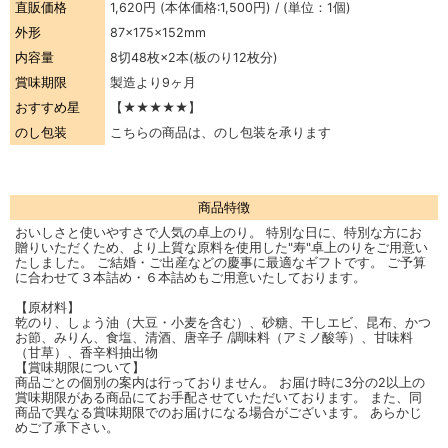
直販価格
1,620円
(本体価格:1,500円) / (単位：1個)
外形
87×175×152mm
内容量
8切48枚×2本(板のり12枚分)
賞味期限
製造より9ヶ月
おすすめ星
【★★★★★】
のし包装
こちらの商品は、のし包装を承ります
商品特徴
おいしさと使いやすさで人気の卓上のり。 特別な日に、特別な方にお
贈りいただくため、より上質な原料を使用した"寿"卓上のりをご用意い
たしました。 ご結婚・ご出産などの慶事に最適なギフトです。 ご予算
に合わせて３本詰め・６本詰めもご用意いたしております。
【原材料】
乾のり、しょう油（大豆・小麦を含む）、砂糖、干しエビ、昆布、かつ
お節、みりん、食塩、清酒、唐辛子 /調味料（アミノ酸等）、甘味料
（甘草）、香辛料抽出物
【賞味期限について】
商品ごとの個別の案内は行っておりません。 お届け時に3分の2以上の
賞味期限がある商品にてお手配させていただいております。 また、同
商品で異なる賞味期限でのお届けになる場合がございます。 あらかじ
めご了承下さい。