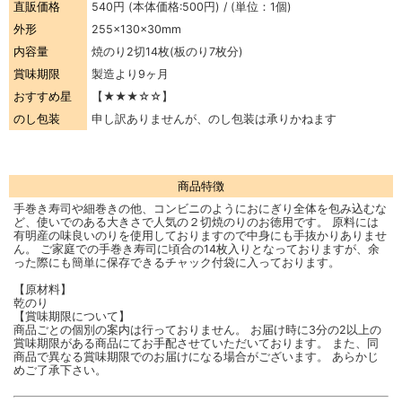
直販価格
540円
(本体価格:500円) / (単位：1個)
外形
255×130×30mm
内容量
焼のり2切14枚(板のり7枚分)
賞味期限
製造より9ヶ月
おすすめ星
【★★★☆☆】
のし包装
申し訳ありませんが、のし包装は承りかねます
商品特徴
手巻き寿司や細巻きの他、コンビニのようにおにぎり全体を包み込むな
ど、使いでのある大きさで人気の２切焼のりのお徳用です。 原料には
有明産の味良いのりを使用しておりますので中身にも手抜かりありませ
ん。 ご家庭での手巻き寿司に頃合の14枚入りとなっておりますが、余
った際にも簡単に保存できるチャック付袋に入っております。
【原材料】
乾のり
【賞味期限について】
商品ごとの個別の案内は行っておりません。 お届け時に3分の2以上の
賞味期限がある商品にてお手配させていただいております。 また、同
商品で異なる賞味期限でのお届けになる場合がございます。 あらかじ
めご了承下さい。