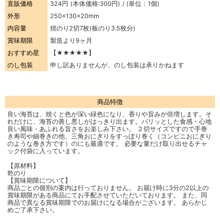
直販価格
324円
(本体価格:300円) / (単位：1個)
外形
250×130×20mm
内容量
焼のり2切7枚(板のり3.5枚分)
賞味期限
製造より9ヶ月
おすすめ星
【★★★★★】
のし包装
申し訳ありませんが、のし包装は承りかねます
商品特徴
良い海苔は、焼くと色が深い緑色になり、香りや旨みが倍増します。そ
れだけに、海苔の善し悪しがはっきり出ます。パリッとした食感・心地
良い風味・あふれる旨さをお楽しみ下さい。 ２切サイズですので手巻
き寿司や細巻きの他、三角おにぎりをすっぽり巻く（コンビニおにぎり
のような巻き方です）のにも最適です。 必要な量だけ取り出せるチャ
ック付袋に入っています。
【原材料】
乾のり
【賞味期限について】
商品ごとの個別の案内は行っておりません。 お届け時に3分の2以上の
賞味期限がある商品にてお手配させていただいております。 また、同
商品で異なる賞味期限でのお届けになる場合がございます。 あらかじ
めご了承下さい。