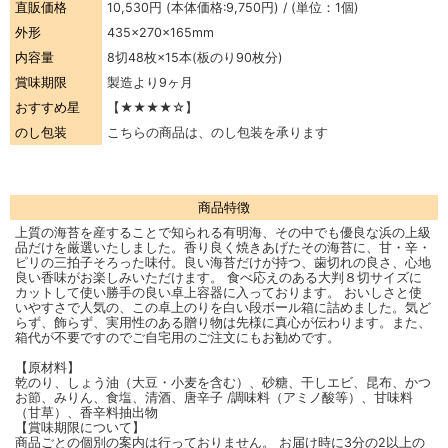
直販価格
10,530円
(本体価格:9,750円) / (単位：1個)
外形
435×270×165mm
内容量
8切48枚×15本(板のり90枚分)
賞味期限
製造より9ヶ月
おすすめ星
【★★★★☆】
のし包装
こちらの商品は、のし包装を承ります
商品特徴
上質の海苔を産することで知られる有明海、その中でも優良な浜の上級
品だけを厳選いたしました。香り良く焼きあげたその海苔に、甘・辛・
ピリの三拍子そろった味付。良い海苔だけが持つ、歯切れの良さ、心地
良い香味がお楽しみいただけます。 食べ応えのある大判８切サイズに
カットして使い勝手の良い卓上容器に入っております。 おいしさと使
いやすさで人気の、この卓上のりを白い段ボール箱に詰めました。気ど
らず、飾らず、実用性のある贈り物は先様に真心が伝わります。また、
箱代が不要ですのでご自宅用のご注文にもお勧めです。
【原材料】
乾のり、しょう油（大豆・小麦を含む）、砂糖、干しエビ、昆布、かつ
お節、みりん、食塩、清酒、唐辛子 /調味料（アミノ酸等）、甘味料
（甘草）、香辛料抽出物
【賞味期限について】
商品ごとの個別の案内は行っておりません。 お届け時に3分の2以上の