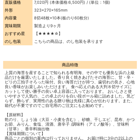
直販価格
7,020円
(本体価格:6,500円) / (単位：1個)
外形
323×270×165mm
内容量
8切48枚×10本(板のり60枚分)
賞味期限
製造より9ヶ月
おすすめ星
【★★★★☆】
のし包装
こちらの商品は、のし包装を承ります
商品特徴
上質の海苔を産することで知られる有明海、その中でも優良な浜の上級
品だけを厳選いたしました。香り良く焼きあげたその海苔に、甘・辛・
ピリの三拍子そろった味付。良い海苔だけが持つ、歯切れの良さ、心地
良い香味がお楽しみいただけます。 食べ応えのある大判８切サイズに
カットして使い勝手の良い卓上容器に入っております。 おいしさと使
いやすさで人気の、この卓上のりを白い段ボール箱に詰めました。気ど
らず、飾らず、実用性のある贈り物は先様に真心が伝わります。また、
箱代が不要ですのでご自宅用のご注文にもお勧めです。
【原材料】
乾のり、しょう油（大豆・小麦を含む）、砂糖、干しエビ、昆布、かつ
お節、みりん、食塩、清酒、唐辛子 /調味料（アミノ酸等）、甘味料
（甘草）、香辛料抽出物
【賞味期限について】
商品ごとの個別の案内は行っておりません。 お届け時に3分の2以上の