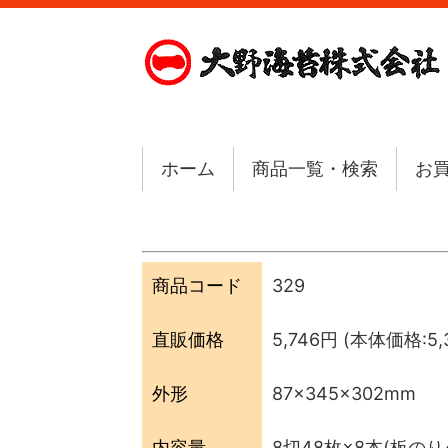
ホーム
商品一覧・検索
お
商品コード
329
直販価格
5,746円
(本体価格:5,3
外形
87×345×302mm
内容量
8切48枚×8本(板のり