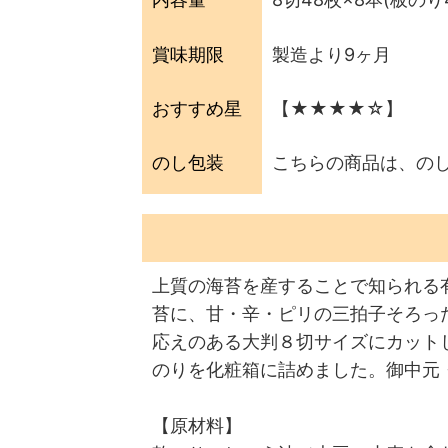
賞味期限
製造より9ヶ月
おすすめ星
【★★★★☆】
のし包装
こちらの商品は、の
上質の海苔を産することで知られる
苔に、甘・辛・ピリの三拍子そろっ
応えのある大判８切サイズにカット
のりを化粧箱に詰めました。御中元
【原材料】