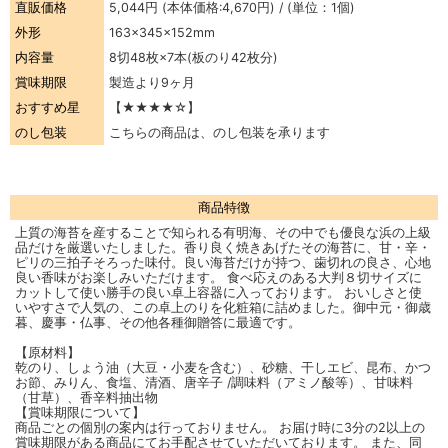
直販価格
5,044円
(本体価格:4,670円) / (単位：1個)
外形
163×345×152mm
内容量
8切48枚×7本(板のり42枚分)
賞味期限
製造より9ヶ月
おすすめ星
【★★★★☆】
のし包装
こちらの商品は、のし包装を承ります
商品特徴
上質の海苔を産することで知られる有明海、その中でも優良な浜の上級
品だけを厳選いたしました。香り良く焼きあげたその海苔に、甘・辛・
ピリの三拍子そろった味付。良い海苔だけが持つ、歯切れの良さ、心地
良い香味がお楽しみいただけます。 食べ応えのある大判８切サイズに
カットして使い勝手の良い卓上容器に入っております。 おいしさと使
いやすさで人気の、この卓上のりを化粧箱に詰めました。御中元・御歳
暮、慶事・仏事、その他各種御贈答に最適です。
【原材料】
乾のり、しょう油（大豆・小麦を含む）、砂糖、干しエビ、昆布、かつ
お節、みりん、食塩、清酒、唐辛子 /調味料（アミノ酸等）、甘味料
（甘草）、香辛料抽出物
【賞味期限について】
商品ごとの個別の案内は行っておりません。 お届け時に3分の2以上の
賞味期限がある商品にてお手配させていただいております。 また、同