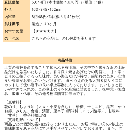
直販価格
5,044円
(本体価格:4,670円) / (単位：1個)
外形
163×345×152mm
内容量
8切48枚×7本(板のり42枚分)
賞味期限
製造より9ヶ月
おすすめ星
【★★★★☆】
のし包装
こちらの商品は、のし包装を承ります
商品特徴
上質の海苔を産することで知られる有明海、その中でも優良な浜の上級
品だけを厳選いたしました。香り良く焼きあげたその海苔に、甘・辛・
ピリの三拍子そろった味付。良い海苔だけが持つ、歯切れの良さ、心地
良い香味がお楽しみいただけます。 食べ応えのある大判８切サイズに
カットして使い勝手の良い卓上容器に入っております。 おいしさと使
いやすさで人気の、この卓上のりを化粧箱に詰めました。御中元・御歳
暮、慶事・仏事、その他各種御贈答に最適です。
【原材料】
乾のり、しょう油（大豆・小麦を含む）、砂糖、干しエビ、昆布、かつ
お節、みりん、食塩、清酒、唐辛子 /調味料（アミノ酸等）、甘味料
（甘草）、香辛料抽出物
【賞味期限について】
商品ごとの個別の案内は行っておりません。 お届け時に3分の2以上の
賞味期限がある商品にてお手配させていただいております。 また、同