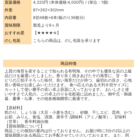
直販価格
4,320円
(本体価格:4,000円) / (単位：1個)
外形
87×262×302mm
内容量
8切48枚×6本(板のり36枚分)
賞味期限
製造より9ヶ月
おすすめ星
【★★★★☆】
のし包装
こちらの商品は、のし包装を承ります
商品特徴
上質の海苔を産することで知られる有明海、その中でも優良な浜の上級
品だけを厳選いたしました。香り良く焼きあげたその海苔に、甘・辛・
ピリの三拍子そろった味付。良い海苔だけが持つ、歯切れの良さ、心地
良い香味がお楽しみいただけます。 食べ応えのある大判８切サイズに
カットして使い勝手の良い卓上容器に入っております。 おいしさと使
いやすさで人気の、この卓上のりを化粧箱に詰めました。御中元・御歳
暮、慶事・仏事、その他各種御贈答に最適です。
【原材料】
乾のり、しょう油（大豆・小麦を含む）、砂糖、干しエビ、昆布、かつ
お節、みりん、食塩、清酒、唐辛子 /調味料（アミノ酸等）、甘味料
（甘草）、香辛料抽出物
【賞味期限について】
商品ごとの個別の案内は行っておりません。 お届け時に3分の2以上の
賞味期限がある商品にてお手配させていただいております。 また、同