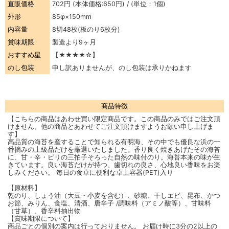
直販価格
702円
(本体価格:650円) / (単位：1個)
外形
85φ×150mm
内容量
8切48枚(板のり6枚分)
賞味期限
製造より9ヶ月
おすすめ星
【★★★★☆】
のし包装
申し訳ありませんが、のし包装は承りかねます
商品特徴
【こちらの商品はあわせ買い限定商品です。この商品のみではご注文頂
けません。他の商品とあわせてご注文頂けますようお願い申し上げま
す】
高品質の海苔を産することで知られる有明海、その中でも優良な浜の一
番摘みの上級品だけを厳選いたしました。香り良く焼きあげたその海苔
に、甘・辛・ピリの三拍子そろった自然の味付のり。海苔本来の味が生
きています。良い海苔だけが持つ、歯切れの良さ、心地良い香味をお楽
しみください。 毎日の食卓に便利な卓上容器(PET)入り
【原材料】
乾のり、しょう油（大豆・小麦を含む）、砂糖、干しエビ、昆布、かつ
お節、みりん、食塩、清酒、唐辛子 /調味料（アミノ酸等）、甘味料
（甘草）、香辛料抽出物
【賞味期限について】
商品ごとの個別の案内は行っておりません。 お届け時に3分の2以上の