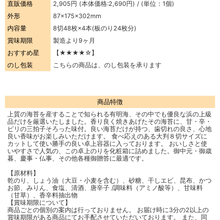
直販価格
2,905円
(本体価格:2,690円) / (単位：1個)
外形
87×175×302mm
内容量
8切48枚×4本(板のり24枚分)
賞味期限
製造より9ヶ月
おすすめ星
【★★★★☆】
のし包装
こちらの商品は、のし包装を承ります
商品特徴
上質の海苔を産することで知られる有明海、その中でも優良な浜の上級
品だけを厳選いたしました。香り良く焼きあげたその海苔に、甘・辛・
ピリの三拍子そろった味付。良い海苔だけが持つ、歯切れの良さ、心地
良い香味がお楽しみいただけます。 食べ応えのある大判８切サイズに
カットして使い勝手の良い卓上容器に入っております。 おいしさと使
いやすさで人気の、この卓上のりを化粧箱に詰めました。御中元・御歳
暮、慶事・仏事、その他各種御贈答に最適です。
【原材料】
乾のり、しょう油（大豆・小麦を含む）、砂糖、干しエビ、昆布、かつ
お節、みりん、食塩、清酒、唐辛子 /調味料（アミノ酸等）、甘味料
（甘草）、香辛料抽出物
【賞味期限について】
商品ごとの個別の案内は行っておりません。 お届け時に3分の2以上の
賞味期限がある商品にてお手配させていただいております。 また、同