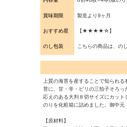
賞味期限
製造より9ヶ月
おすすめ星
【★★★★☆】
のし包装
こちらの商品は、の
上質の海苔を産することで知られる
苔に、甘・辛・ピリの三拍子そろっ
応えのある大判８切サイズにカット
のりを化粧箱に詰めました。御中元
【原材料】