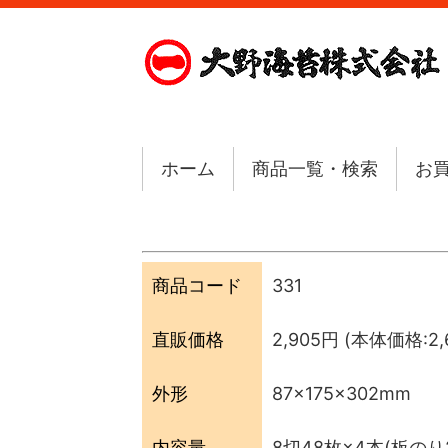
ホーム
商品一覧・検索
お
商品コード
331
直販価格
2,905円
(本体価格:2,6
外形
87×175×302mm
内容量
8切48枚×4本(板のり