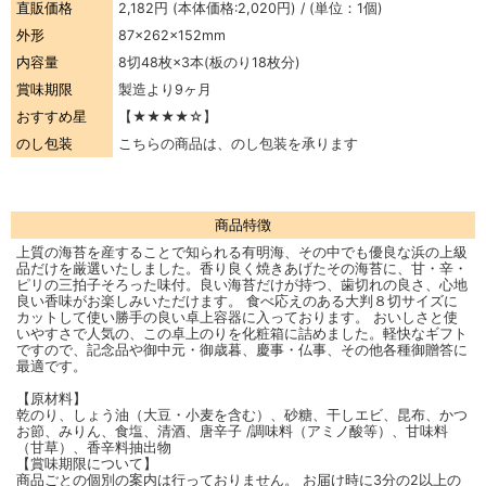
直販価格
2,182円
(本体価格:2,020円) / (単位：1個)
外形
87×262×152mm
内容量
8切48枚×3本(板のり18枚分)
賞味期限
製造より9ヶ月
おすすめ星
【★★★★☆】
のし包装
こちらの商品は、のし包装を承ります
商品特徴
上質の海苔を産することで知られる有明海、その中でも優良な浜の上級
品だけを厳選いたしました。香り良く焼きあげたその海苔に、甘・辛・
ピリの三拍子そろった味付。良い海苔だけが持つ、歯切れの良さ、心地
良い香味がお楽しみいただけます。 食べ応えのある大判８切サイズに
カットして使い勝手の良い卓上容器に入っております。 おいしさと使
いやすさで人気の、この卓上のりを化粧箱に詰めました。軽快なギフト
ですので、記念品や御中元・御歳暮、慶事・仏事、その他各種御贈答に
最適です。
【原材料】
乾のり、しょう油（大豆・小麦を含む）、砂糖、干しエビ、昆布、かつ
お節、みりん、食塩、清酒、唐辛子 /調味料（アミノ酸等）、甘味料
（甘草）、香辛料抽出物
【賞味期限について】
商品ごとの個別の案内は行っておりません。 お届け時に3分の2以上の